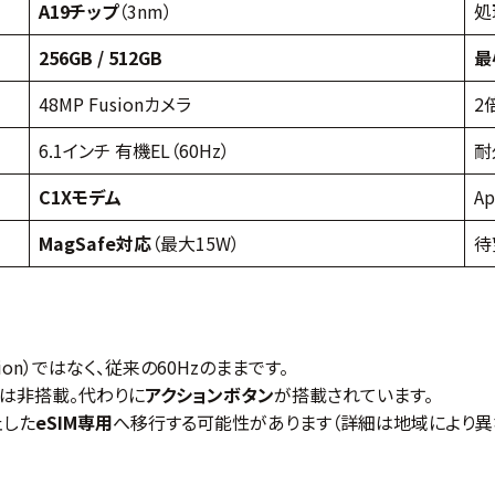
A19チップ
（3nm）
処
256GB / 512GB
最
48MP Fusionカメラ
2
6.1インチ 有機EL（60Hz）
耐
C1Xモデム
A
MagSafe対応
（最大15W）
待
ion）ではなく、従来の60Hzのままです。
ン」は非搭載。代わりに
アクションボタン
が搭載されています。
止した
eSIM専用
へ移行する可能性があります（詳細は地域により異