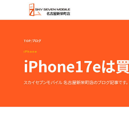
内
容
を
ス
キ
ッ
TOP
/
ブログ
プ
iPhone
iPhone17e
スカイセブンモバイル 名古屋新栄町店のブログ記事です。