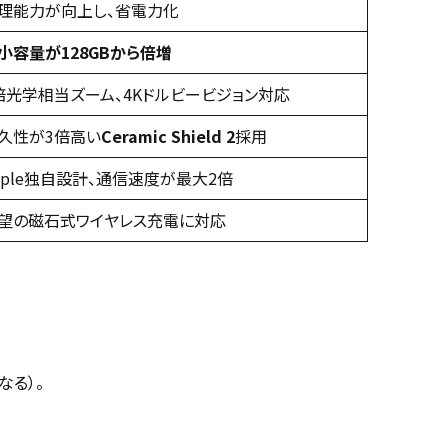
理能力が向上し、省電力化
小容量が128GBから倍増
倍光学相当ズーム、4Kドルビービジョン対応
久性が3倍高い
Ceramic Shield 2
採用
pple独自設計、通信速度が最大2倍
望の磁石式ワイヤレス充電に対応
なる）。