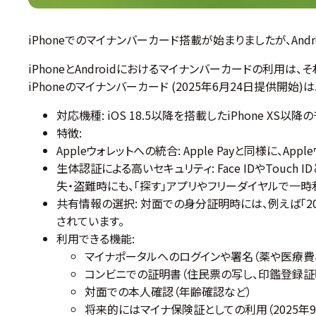
iPhoneでのマイナンバーカード搭載が始まりましたが、And
iPhoneとAndroidにおけるマイナンバーカードの利用は
iPhoneのマイナンバーカード (2025年6月24日提供開始)
対応機種: iOS 18.5以降を搭載したiPhone XS以降
特徴:
Appleウォレットへの統合: Apple Payと同様
生体認証による高いセキュリティ: Face IDやTou
失・盗難時にも、「探す」アプリやフリーダイヤルで一
共有情報の選択: 対面での身分証明時には、例えば「
されています。
利用できる機能:
マイナポータルへのログインや署名（薬や医療費
コンビニでの証明書（住民票の写し、印鑑登録証
対面での本人確認（年齢確認など）
将来的にはマイナ保険証としての利用（2025