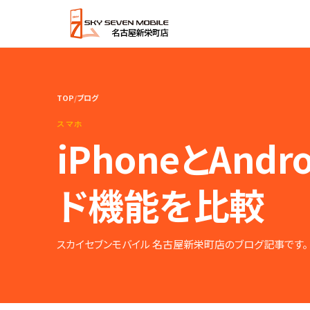
内
容
を
ス
キ
ッ
TOP
/
ブログ
プ
スマホ
iPhoneとAn
ド機能を比較
スカイセブンモバイル 名古屋新栄町店のブログ記事です。